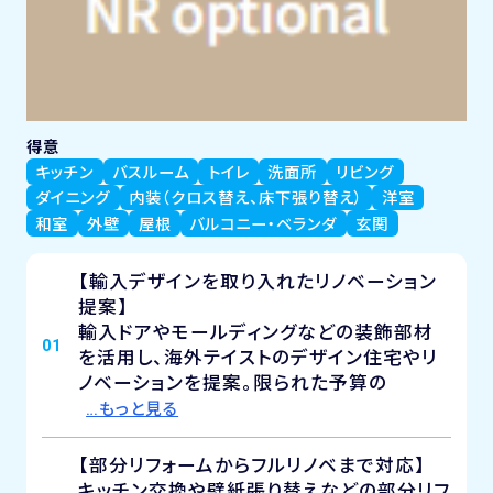
得意
キッチン
バスルーム
トイレ
洗面所
リビング
ダイニング
内装（クロス替え、床下張り替え）
洋室
和室
外壁
屋根
バルコニー・ベランダ
玄関
【輸入デザインを取り入れたリノベーション
提案】
輸入ドアやモールディングなどの装飾部材
01
を活用し、海外テイストのデザイン住宅やリ
ノベーションを提案。限られた予算の
…もっと見る
【部分リフォームからフルリノベまで対応】
キッチン交換や壁紙張り替えなどの部分リフ