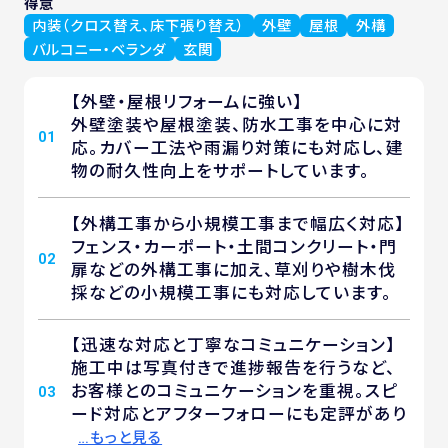
得意
内装（クロス替え、床下張り替え）
外壁
屋根
外構
バルコニー・ベランダ
玄関
【外壁・屋根リフォームに強い】
外壁塗装や屋根塗装、防水工事を中心に対
01
応。カバー工法や雨漏り対策にも対応し、建
物の耐久性向上をサポートしています。
【外構工事から小規模工事まで幅広く対応】
フェンス・カーポート・土間コンクリート・門
02
扉などの外構工事に加え、草刈りや樹木伐
採などの小規模工事にも対応しています。
【迅速な対応と丁寧なコミュニケーション】
施工中は写真付きで進捗報告を行うなど、
お客様とのコミュニケーションを重視。スピ
03
ード対応とアフターフォローにも定評があり
…もっと見る