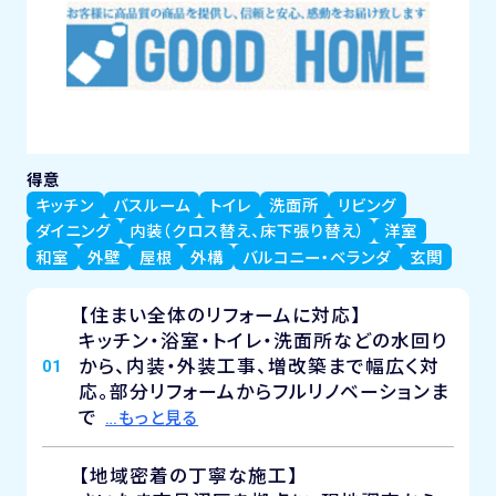
得意
キッチン
バスルーム
トイレ
洗面所
リビング
ダイニング
内装（クロス替え、床下張り替え）
洋室
和室
外壁
屋根
外構
バルコニー・ベランダ
玄関
【住まい全体のリフォームに対応】
キッチン・浴室・トイレ・洗面所などの水回り
から、内装・外装工事、増改築まで幅広く対
01
応。部分リフォームからフルリノベーションま
で
…もっと見る
【地域密着の丁寧な施工】