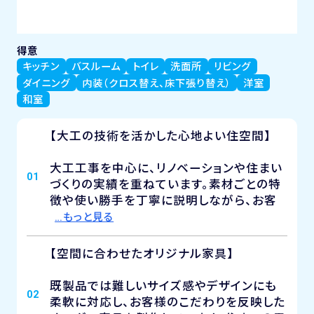
得意
キッチン
バスルーム
トイレ
洗面所
リビング
ダイニング
内装（クロス替え、床下張り替え）
洋室
和室
【大工の技術を活かした心地よい住空間】
大工工事を中心に、リノベーションや住まい
01
づくりの実績を重ねています。素材ごとの特
徴や使い勝手を丁寧に説明しながら、お客
…もっと見る
【空間に合わせたオリジナル家具】
既製品では難しいサイズ感やデザインにも
02
柔軟に対応し、お客様のこだわりを反映した