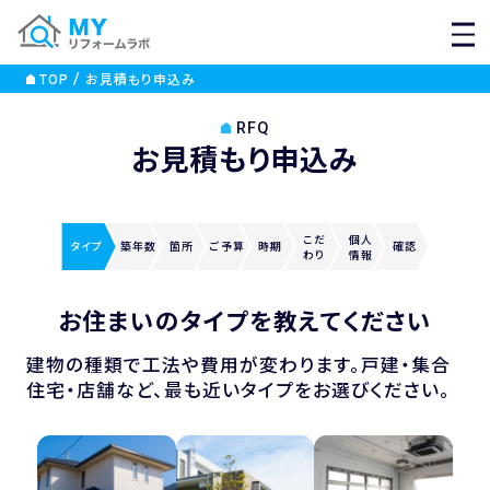
MEN
TOP
お見積もり申込み
RFQ
お見積もり申込み
こだ
個人
タイプ
築年数
箇所
ご
予算
時期
確認
わり
情報
お住まいのタイプを教えてください
建物の種類で工法や費用が変わります。戸建・集合
住宅・店舗など、最も近いタイプをお選びください。