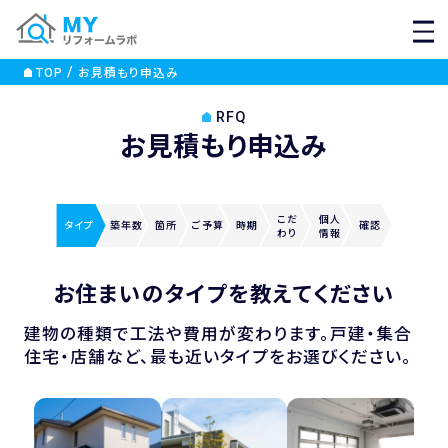
MEN
TOP
お見積もり申込み
RFQ
お見積もり申込み
こだ
個人
タイプ
築年数
箇所
ご
予算
時期
確認
わり
情報
お住まいのタイプを教えてください
建物の種類で工法や費用が変わります。戸建・集合
住宅・店舗など、最も近いタイプをお選びください。