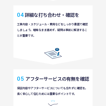
04
詳細
な
打
ち
合
わせ・
確認
を
工事内容・
スケジュール・
費用
などをしっかり
書面
で
確認
しましょう。
曖昧
なまま
進
めず、
疑問
は
事前
に
解消
するこ
とが
重要
です。
05
 アフターサービスの
有無
を
確認
保証内容
やアフターサービスについても
忘
れずに
確認
を。
長
く
安心
して
住
むためには
重要
なポイントです。