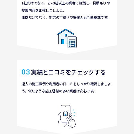
1社
だけでなく、2～3
社以上
の
業者
に
相談
し、
見積
もりや
提案内容
を
比較
しましょう。
価格
だけでなく、
対応
の
丁寧
さや
提案力
も
判断基準
です。
03
実績
と
口
コミをチェックする
過去
の
施工事例
や
利用者
の
口
コミをしっかり
確認
しましょ
う。
似
たような
施工経験
の
多
い
業者
は
安心
です。