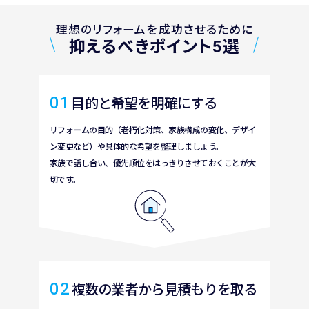
理想のリフォームを成功させるために
抑えるべきポイント5選
01
目的
と
希望
を
明確
にする
リフォームの
目的（老朽化対策、家族構成
の
変化、
デザイ
ン
変更
など）や
具体的
な
希望
を
整理
しましょう。
家族
で
話
し
合
い、
優先順位
をはっきりさせておくことが
大
切
です。
02
複数
の
業者
から
見積
もりを
取
る