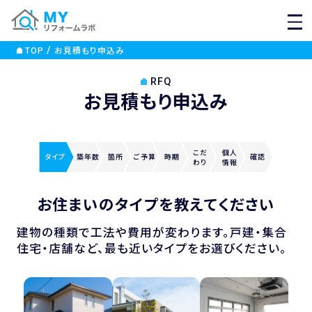
MEN
TOP
お見積もり申込み
RFQ
お見積もり申込み
こだ
個人
タイプ
築年数
箇所
ご
予算
時期
確認
わり
情報
お住まいのタイプを教えてください
建物の種類で工法や費用が変わります。戸建・集合
住宅・店舗など、最も近いタイプをお選びください。