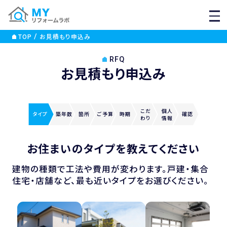
MEN
TOP
お見積もり申込み
RFQ
お見積もり申込み
こだ
個人
タイプ
築年数
箇所
ご
予算
時期
確認
わり
情報
お住まいのタイプを教えてください
建物の種類で工法や費用が変わります。戸建・集合
住宅・店舗など、最も近いタイプをお選びください。