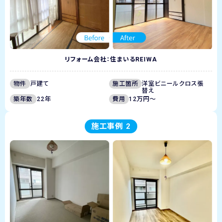
リフォーム会社：住まいるREIWA
物件
戸建て
施工箇所
洋室ビニールクロス張
替え
築年数
22年
費用
12万円～
施工事例 2