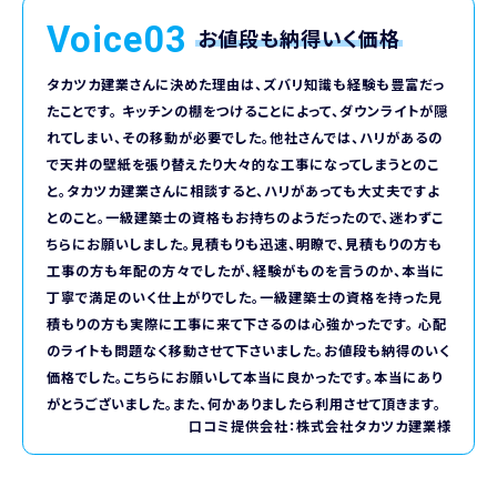
Voice03
お値段も納得いく価格
タカツカ建業さんに決めた理由は、ズバリ知識も経験も豊富だっ
たことです。 キッチンの棚をつけることによって、ダウンライトが隠
れてしまい、その移動が必要でした。他社さんでは、ハリがあるの
で天井の壁紙を張り替えたり大々的な工事になってしまうとのこ
と。タカツカ建業さんに相談すると、ハリがあっても大丈夫ですよ
とのこと。一級建築士の資格もお持ちのようだったので、迷わずこ
ちらにお願いしました。見積もりも迅速、明瞭で、見積もりの方も
工事の方も年配の方々でしたが、経験がものを言うのか、本当に
丁寧で満足のいく仕上がりでした。一級建築士の資格を持った見
積もりの方も実際に工事に来て下さるのは心強かったです。 心配
のライトも問題なく移動させて下さいました。お値段も納得のいく
価格でした。こちらにお願いして本当に良かったです。本当にあり
がとうございました。また、何かありましたら利用させて頂きます。
口コミ提供会社：株式会社タカツカ建業様