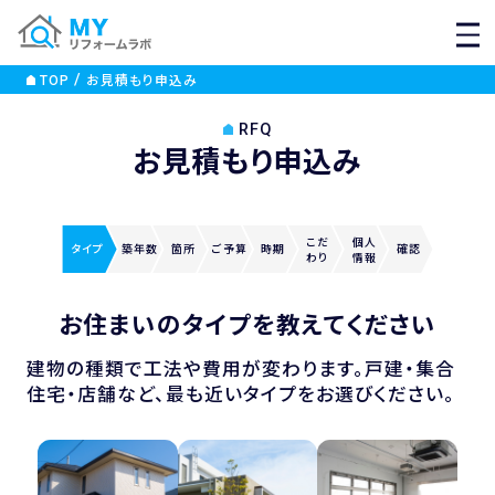
MEN
TOP
お見積もり申込み
RFQ
お見積もり申込み
こだ
個人
タイプ
築年数
箇所
ご
予算
時期
確認
わり
情報
お住まいのタイプを教えてください
建物の種類で工法や費用が変わります。戸建・集合
住宅・店舗など、最も近いタイプをお選びください。