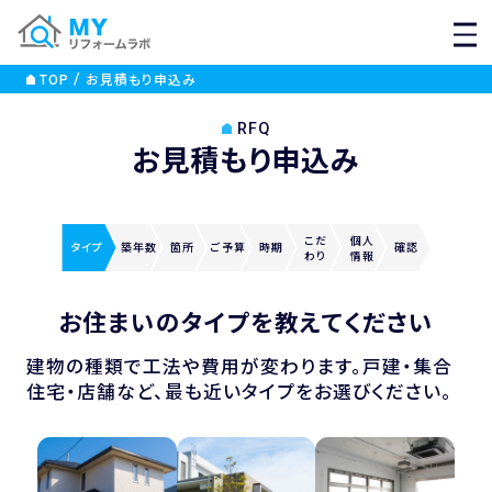
MEN
TOP
お見積もり申込み
RFQ
お見積もり申込み
こだ
個人
タイプ
築年数
箇所
ご
予算
時期
確認
わり
情報
お住まいのタイプを教えてください
建物の種類で工法や費用が変わります。戸建・集合
住宅・店舗など、最も近いタイプをお選びください。