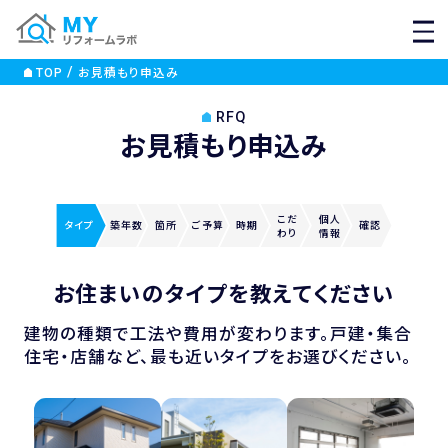
MEN
TOP
お見積もり申込み
RFQ
お見積もり申込み
こだ
個人
タイプ
築年数
箇所
ご
予算
時期
確認
わり
情報
お住まいのタイプを教えてください
建物の種類で工法や費用が変わります。戸建・集合
住宅・店舗など、最も近いタイプをお選びください。