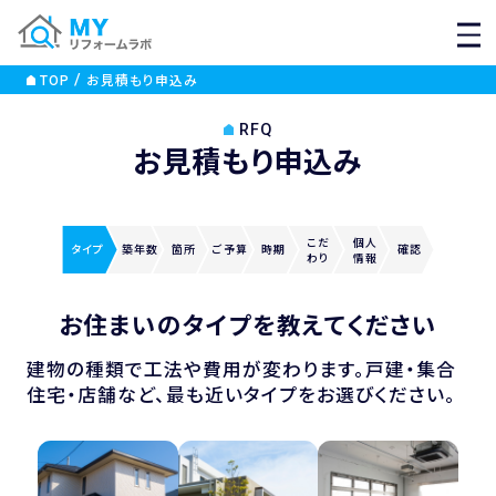
MEN
TOP
お見積もり申込み
RFQ
お見積もり申込み
こだ
個人
タイプ
築年数
箇所
ご
予算
時期
確認
わり
情報
お住まいのタイプを教えてください
建物の種類で工法や費用が変わります。戸建・集合
住宅・店舗など、最も近いタイプをお選びください。