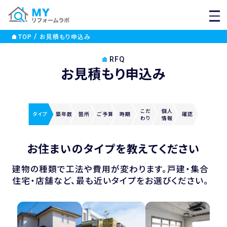
MEN
TOP
お見積もり申込み
RFQ
お見積もり申込み
こだ
個人
タイプ
築年数
箇所
ご
予算
時期
確認
わり
情報
お住まいのタイプを教えてください
建物の種類で工法や費用が変わります。戸建・集合
住宅・店舗など、最も近いタイプをお選びください。