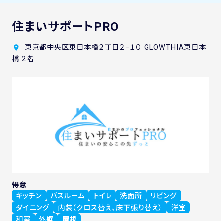
住まいサポートPRO
東京都中央区東日本橋２丁目２−１０ GLOWTHIA東日本
橋 2階
得意
キッチン
バスルーム
トイレ
洗面所
リビング
ダイニング
内装（クロス替え、床下張り替え）
洋室
和室
外壁
屋根