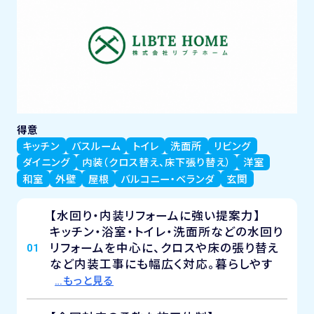
得意
キッチン
バスルーム
トイレ
洗面所
リビング
ダイニング
内装（クロス替え、床下張り替え）
洋室
和室
外壁
屋根
バルコニー・ベランダ
玄関
【水回り・内装リフォームに強い提案力】
キッチン・浴室・トイレ・洗面所などの水回り
リフォームを中心に、クロスや床の張り替え
01
など内装工事にも幅広く対応。暮らしやす
…もっと見る