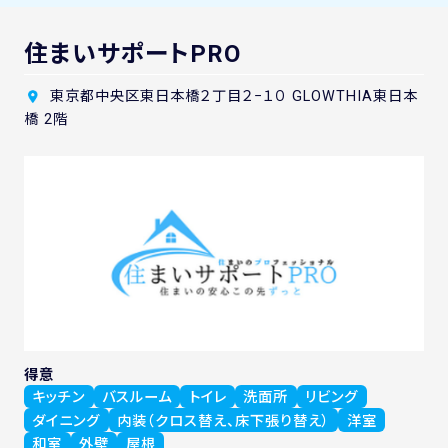
住まいサポートPRO
東京都中央区東日本橋２丁目２−１０ GLOWTHIA東日本
橋 2階
得意
キッチン
バスルーム
トイレ
洗面所
リビング
ダイニング
内装（クロス替え、床下張り替え）
洋室
和室
外壁
屋根